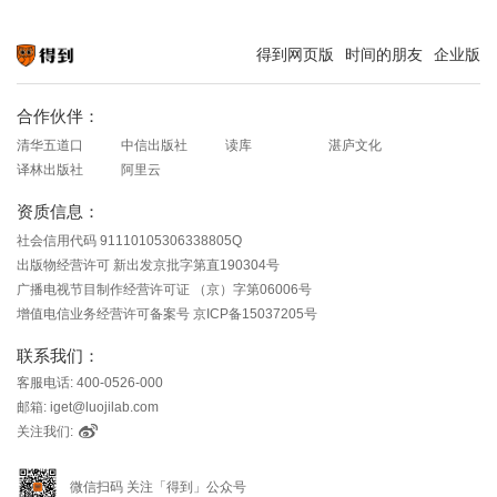
得到网页版
时间的朋友
企业版
知识就在得到
合作伙伴：
清华五道口
中信出版社
读库
湛庐文化
译林出版社
阿里云
资质信息：
社会信用代码 91110105306338805Q
出版物经营许可 新出发京批字第直190304号
广播电视节目制作经营许可证 （京）字第06006号
增值电信业务经营许可备案号 京ICP备15037205号
联系我们：
客服电话: 400-0526-000
邮箱: iget@luojilab.com
关注我们:
微信扫码 关注「得到」公众号