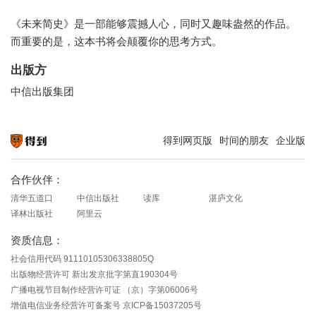
《未来简史》是一部能够震撼人心，同时又趣味盎然的作品。
而重要的是，这本书将会颠覆你的思考方式。
出版方
中信出版集团
得到网页版
时间的朋友
企业版
知识就在得到
合作伙伴：
清华五道口
中信出版社
读库
湛庐文化
译林出版社
阿里云
资质信息：
社会信用代码 91110105306338805Q
出版物经营许可 新出发京批字第直190304号
广播电视节目制作经营许可证 （京）字第06006号
增值电信业务经营许可备案号 京ICP备15037205号