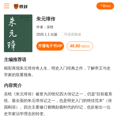
下载App
知识就在得到
朱元璋传
作者：
吴晗
2026.1.1 出版
可语音朗读
开通电子书VIP
46.80
得到贝
主编推荐语
精彩再现朱元璋传奇人生，明史入门经典之作，了解帝王与史
学家的双重视角。
内容简介
吴晗《朱元璋传》被誉为20世纪四大传记之一，仍是“目前最系
统、最全面的朱元璋传记之一，也是明史入门的绝佳范本”（张
国刚语）。四次主要修订都镌刻着时代的印记，也折射出一位
史学家治学理念的转变。