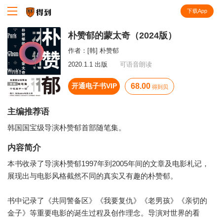
下载App
知识就在得到
朴赞郁的蒙太奇（2024版）
作者：
[韩] 朴赞郁
2020.1.1 出版
可语音朗读
开通电子书VIP
68.00
得到贝
主编推荐语
韩国国宝级导演朴赞郁首部随笔集。
内容简介
本书收录了导演朴赞郁1997年到2005年间的文章及电影札记，
展现出与电影风格截然不同的真实又有趣的朴赞郁。
书中记录了《共同警备区》《我要复仇》《老男孩》《亲切的
金子》等重要电影的诞生过程及创作理念。导演对世界的看