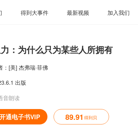
们
得到大事件
最新视频
加入我们
权力：为什么只为某些人所拥有
者：
[美] 杰弗瑞·菲佛
23.6.1 出版
语音朗读
89.91
开通电子书VIP
得到贝