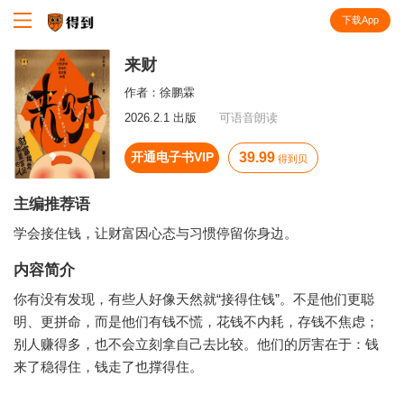
下载App
知识就在得到
来财
作者：
徐鹏霖
2026.2.1 出版
可语音朗读
开通电子书VIP
39.99
得到贝
主编推荐语
学会接住钱，让财富因心态与习惯停留你身边。
内容简介
你有没有发现，有些人好像天然就“接得住钱”。不是他们更聪
明、更拼命，而是他们有钱不慌，花钱不内耗，存钱不焦虑；
别人赚得多，也不会立刻拿自己去比较。他们的厉害在于：钱
来了稳得住，钱走了也撑得住。