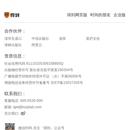
得到网页版
时间的朋友
企业版
知识就在得到
合作伙伴：
清华五道口
中信出版社
读库
湛庐文化
译林出版社
阿里云
资质信息：
社会信用代码 91110105306338805Q
出版物经营许可 新出发京批字第直190304号
广播电视节目制作经营许可证 （京）字第06006号
增值电信业务经营许可备案号 京ICP备15037205号
联系我们：
客服电话: 400-0526-000
邮箱: iget@luojilab.com
关注我们:
微信扫码 关注「得到」公众号