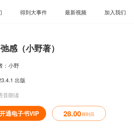
们
得到大事件
最新视频
加入我们
松弛感（小野著）
者：
小野
23.4.1 出版
语音朗读
28.00
开通电子书VIP
得到贝