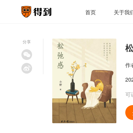
首页
关于我
分享
作
20
可