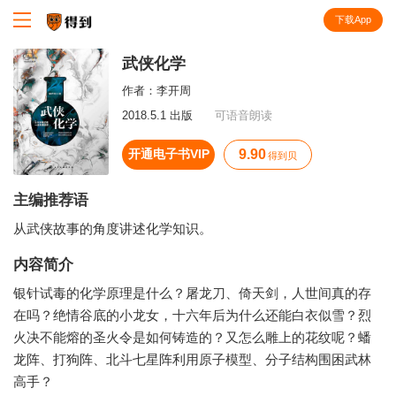
下载App
知识就在得到
武侠化学
作者：
李开周
2018.5.1 出版
可语音朗读
开通电子书VIP
9.90
得到贝
主编推荐语
从武侠故事的角度讲述化学知识。
内容简介
银针试毒的化学原理是什么？屠龙刀、倚天剑，人世间真的存
在吗？绝情谷底的小龙女，十六年后为什么还能白衣似雪？烈
火决不能熔的圣火令是如何铸造的？又怎么雕上的花纹呢？蟠
龙阵、打狗阵、北斗七星阵利用原子模型、分子结构围困武林
高手？