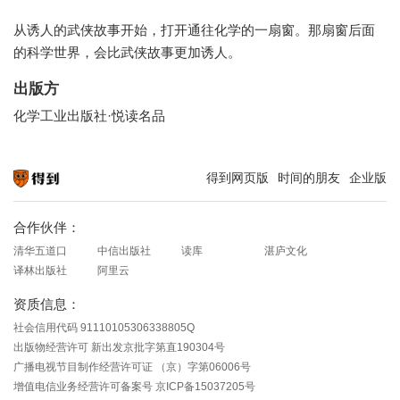
从诱人的武侠故事开始，打开通往化学的一扇窗。那扇窗后面
的科学世界，会比武侠故事更加诱人。
出版方
化学工业出版社·悦读名品
得到网页版
时间的朋友
企业版
知识就在得到
合作伙伴：
清华五道口
中信出版社
读库
湛庐文化
译林出版社
阿里云
资质信息：
社会信用代码 91110105306338805Q
出版物经营许可 新出发京批字第直190304号
广播电视节目制作经营许可证 （京）字第06006号
增值电信业务经营许可备案号 京ICP备15037205号