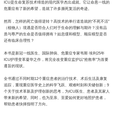
ICU是生命复苏技术缔造的现代医学杰出成就。它让命悬一线的
危重症有了新的希望，造就了许多濒死复活的奇迹。
然而，怎样的死亡值得逆转？高技术的单行道造就的“不死不活”
（植物人）境遇是否符合人们对于生命的理解与期许？没有品
质与尊严的生命是否值得拥有？姑息缓和模型、顺应模型是否
还有临床合理性？
本书是新冠一线医生、国际肺病、危重症专家韦斯·埃利25年
ICU护理变革凝华之作，将完全改变重症监护以“抢救率”为首要
遵旨的现状。
全书通过不同时期12个重症患者的治疗技术、术后生活及康复
追踪，重现重症医学史上的科学飞跃、艰难时刻和关键创新；9
个关于技术革新及护理创新的思考，为ICU医生、患者及其家人
带来新的希望。同时，也为至亲、至爱如何更好地照护患者，
帮助患者抉择指明了方向。