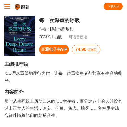
下载App
知识就在得到
每一次深重的呼吸
作者：
[美] 韦斯·埃利
2023.9.1 出版
可语音朗读
开通电子书VIP
74.90
得到贝
主编推荐语
ICU理念重塑的践行之作，让每一位重病患者都能享有生命的尊
严。
内容简介
那些从生死线上历劫归来的ICU幸存者，百分之八十的人并没有
过上正常人的生活，谵妄、抑郁、焦虑、脑雾……各种重症综
合征伴随着他们的劫后余生。