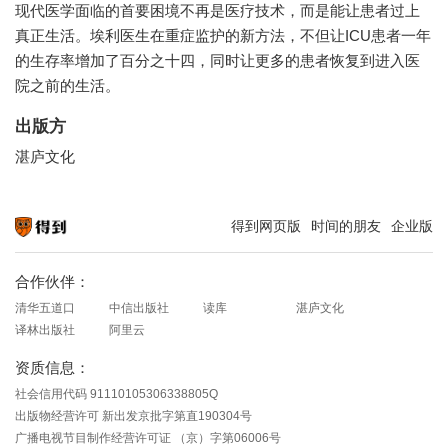
现代医学面临的首要困境不再是医疗技术，而是能让患者过上
真正生活。埃利医生在重症监护的新方法，不但让ICU患者一年
的生存率增加了百分之十四，同时让更多的患者恢复到进入医
院之前的生活。
出版方
湛庐文化
得到网页版
时间的朋友
企业版
知识就在得到
合作伙伴：
清华五道口
中信出版社
读库
湛庐文化
译林出版社
阿里云
资质信息：
社会信用代码 91110105306338805Q
出版物经营许可 新出发京批字第直190304号
广播电视节目制作经营许可证 （京）字第06006号