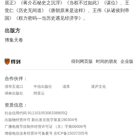
居正》《蒋介石秘史之沉浮》《当权不过如此》《谋位》、王
觉仁《历史无间道》《唐朝原来是这样》、王伟《从诸侯到帝
国》《权力密码—当历史遇见经济学》。
出版方
博集天卷
得到网页版
时间的朋友
企业版
知识就在得到
合作伙伴：
清华五道口
中信出版社
读库
湛庐文化
译林出版社
阿里云
资质信息：
社会信用代码 91110105306338805Q
出版物经营许可 新出发京批字第直190304号
广播电视节目制作经营许可证 （京）字第06006号
增值电信业务经营许可备案号 京ICP备15037205号