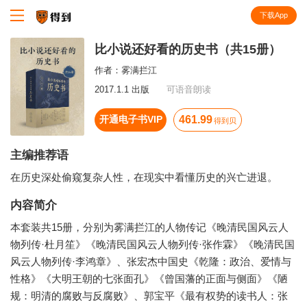
下载App
知识就在得到
比小说还好看的历史书（共15册）
作者：
雾满拦江
2017.1.1 出版
可语音朗读
开通电子书VIP
461.99
得到贝
主编推荐语
在历史深处偷窥复杂人性，在现实中看懂历史的兴亡进退。
内容简介
本套装共15册，分别为雾满拦江的人物传记《晚清民国风云人
物列传·杜月笙》《晚清民国风云人物列传·张作霖》《晚清民国
风云人物列传·李鸿章》、张宏杰中国史《乾隆：政治、爱情与
性格》《大明王朝的七张面孔》《曾国藩的正面与侧面》《陋
规：明清的腐败与反腐败》、郭宝平《最有权势的读书人：张