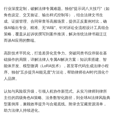
行业深度定制，破解法律专属难题。独创“提示词八大技巧”（如
角色设定、交叉验证、输出样式控制等），结合法律文书生
成、证据管理、合同审查等高频场景，提供正反案例对比，确
保AI输出专业、精准、无“AI味”。针对诉讼全流程设计工具组合
策略，覆盖从起诉状撰写到案件推演，解决传统法律书籍泛泛
而谈AI应用的弊端。
高阶技术平民化，打造差异化竞争力。突破同类书仅停留在基
础操作的局限，详解法律人专属AI解决方案：知识库搭建、智
能体开发、模型微调（LoRA技术），甚至零代码生成法律小程
序。独创“五步提升AI能见度”方法论，帮助律师在AI时代强化个
人品牌。
认知与风险双升级，引领人机协作新范式。从实习律师到律所
主任的四级角色AI策略、法务数智化路径，到全球AI法律风险典
型案例库，兼顾效率提升与合规底线。附录含宝藏资源清单，
助力法律人持续进化。