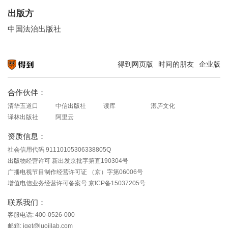
出版方
中国法治出版社
得到网页版
时间的朋友
企业版
知识就在得到
合作伙伴：
清华五道口
中信出版社
读库
湛庐文化
译林出版社
阿里云
资质信息：
社会信用代码 91110105306338805Q
出版物经营许可 新出发京批字第直190304号
广播电视节目制作经营许可证 （京）字第06006号
增值电信业务经营许可备案号 京ICP备15037205号
联系我们：
客服电话: 400-0526-000
邮箱: iget@luojilab.com