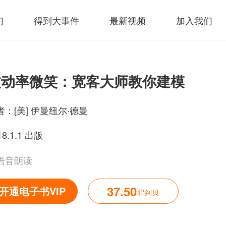
们
得到大事件
最新视频
加入我们
波动率微笑：宽客大师教你建模
者：
[美] 伊曼纽尔·德曼
18.1.1 出版
语音朗读
37.50
开通电子书VIP
得到贝