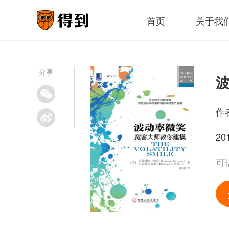
首页
关于我
分享
作
20
可