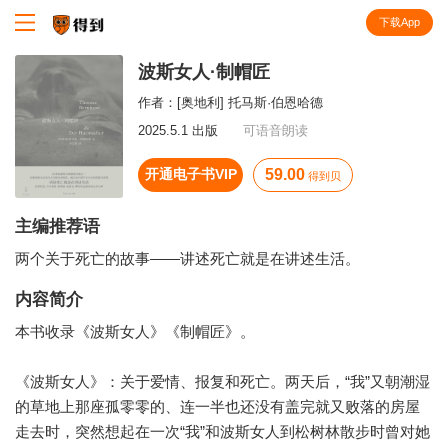
下载App
知识就在得到
波斯女人·制帽匠
作者：
[奥地利] 托马斯·伯恩哈德
2025.5.1 出版
可语音朗读
开通电子书VIP
59.00
得到贝
主编推荐语
两个关于死亡的故事——讲述死亡就是在讲述生活。
内容简介
本书收录《波斯女人》《制帽匠》。
《波斯女人》：关于爱情、报复和死亡。两天后，“我”又朝潮湿
的草地上那座孤零零的、连一半也还没有盖完就又败落的房屋
走去时，突然想起在一次“我”和波斯女人到松树林散步时曾对她