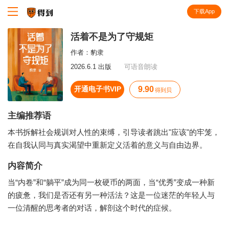
下载App
知识就在得到
活着不是为了守规矩
作者：
豹隶
2026.6.1 出版
可语音朗读
开通电子书VIP
9.90
得到贝
主编推荐语
本书拆解社会规训对人性的束缚，引导读者跳出"应该"的牢笼，
在自我认同与真实渴望中重新定义活着的意义与自由边界。
内容简介
当“内卷”和“躺平”成为同一枚硬币的两面，当“优秀”变成一种新
的疲惫，我们是否还有另一种活法？这是一位迷茫的年轻人与
一位清醒的思考者的对话，解剖这个时代的症候。