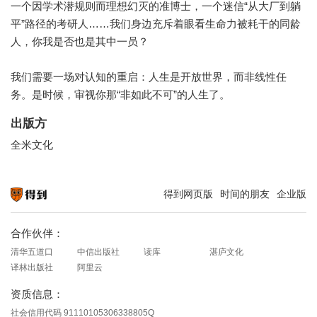
一个因学术潜规则而理想幻灭的准博士，一个迷信“从大厂到躺
平”路径的考研人……我们身边充斥着眼看生命力被耗干的同龄
人，你我是否也是其中一员？
我们需要一场对认知的重启：人生是开放世界，而非线性任
务。是时候，审视你那“非如此不可”的人生了。
出版方
全米文化
得到网页版
时间的朋友
企业版
知识就在得到
合作伙伴：
清华五道口
中信出版社
读库
湛庐文化
译林出版社
阿里云
资质信息：
社会信用代码 91110105306338805Q