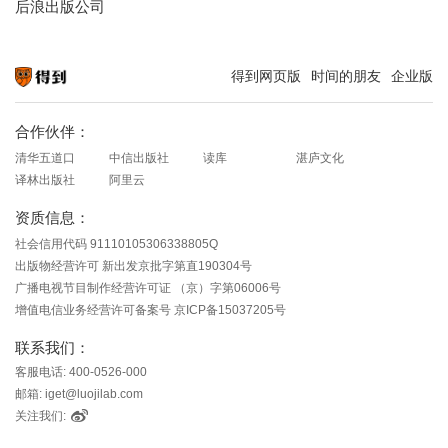
后浪出版公司
得到网页版
时间的朋友
企业版
知识就在得到
合作伙伴：
清华五道口
中信出版社
读库
湛庐文化
译林出版社
阿里云
资质信息：
社会信用代码 91110105306338805Q
出版物经营许可 新出发京批字第直190304号
广播电视节目制作经营许可证 （京）字第06006号
增值电信业务经营许可备案号 京ICP备15037205号
联系我们：
客服电话: 400-0526-000
邮箱: iget@luojilab.com
关注我们: