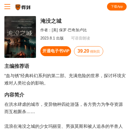
下载App
知识就在得到
淹没之城
作者：
[美] 保罗·巴奇加卢比
2023.8.1 出版
可语音朗读
开通电子书VIP
39.20
得到贝
主编推荐语
“血与锈”经典科幻系列的第二部。充满危险的世界，探讨环境灾
难对人类社会的影响。
内容简介
在洪水肆虐的城市，变异物种四处游荡，各方势力为争夺资源
而互相厮杀……
流浪在淹没之城的少女玛丽亚、男孩莫斯和被人追杀的半兽人