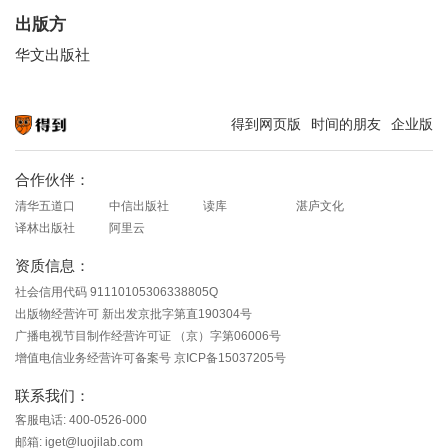
出版方
华文出版社
得到网页版
时间的朋友
企业版
知识就在得到
合作伙伴：
清华五道口
中信出版社
读库
湛庐文化
译林出版社
阿里云
资质信息：
社会信用代码 91110105306338805Q
出版物经营许可 新出发京批字第直190304号
广播电视节目制作经营许可证 （京）字第06006号
增值电信业务经营许可备案号 京ICP备15037205号
联系我们：
客服电话: 400-0526-000
邮箱: iget@luojilab.com