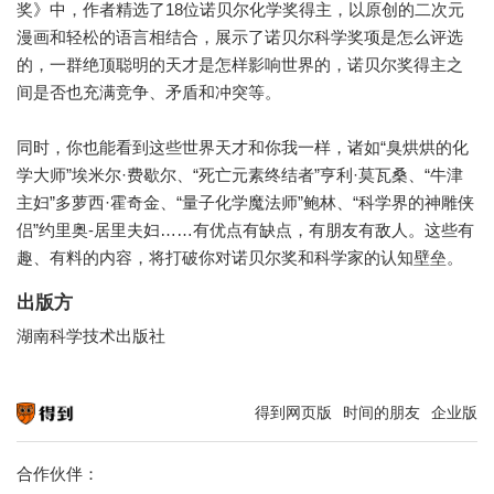
奖》中，作者精选了18位诺贝尔化学奖得主，以原创的二次元
漫画和轻松的语言相结合，展示了诺贝尔科学奖项是怎么评选
的，一群绝顶聪明的天才是怎样影响世界的，诺贝尔奖得主之
间是否也充满竞争、矛盾和冲突等。
同时，你也能看到这些世界天才和你我一样，诸如“臭烘烘的化
学大师”埃米尔·费歇尔、“死亡元素终结者”亨利·莫瓦桑、“牛津
主妇”多萝西·霍奇金、“量子化学魔法师”鲍林、“科学界的神雕侠
侣”约里奥-居里夫妇……有优点有缺点，有朋友有敌人。这些有
趣、有料的内容，将打破你对诺贝尔奖和科学家的认知壁垒。
出版方
湖南科学技术出版社
得到网页版
时间的朋友
企业版
知识就在得到
合作伙伴：