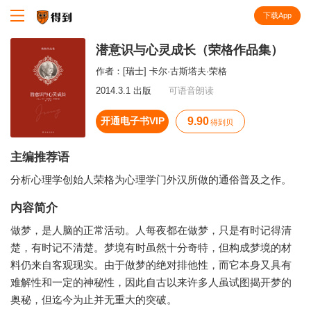
下载App
知识就在得到
潜意识与心灵成长（荣格作品集）
作者：
[瑞士] 卡尔·古斯塔夫·荣格
2014.3.1 出版
可语音朗读
开通电子书VIP
9.90
得到贝
主编推荐语
分析心理学创始人荣格为心理学门外汉所做的通俗普及之作。
内容简介
做梦，是人脑的正常活动。人每夜都在做梦，只是有时记得清
楚，有时记不清楚。梦境有时虽然十分奇特，但构成梦境的材
料仍来自客观现实。由于做梦的绝对排他性，而它本身又具有
难解性和一定的神秘性，因此自古以来许多人虽试图揭开梦的
奥秘，但迄今为止并无重大的突破。