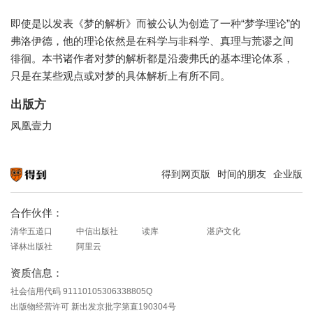
即使是以发表《梦的解析》而被公认为创造了一种“梦学理论”的
弗洛伊德，他的理论依然是在科学与非科学、真理与荒谬之间
徘徊。本书诸作者对梦的解析都是沿袭弗氏的基本理论体系，
只是在某些观点或对梦的具体解析上有所不同。
出版方
凤凰壹力
得到网页版
时间的朋友
企业版
知识就在得到
合作伙伴：
清华五道口
中信出版社
读库
湛庐文化
译林出版社
阿里云
资质信息：
社会信用代码 91110105306338805Q
出版物经营许可 新出发京批字第直190304号