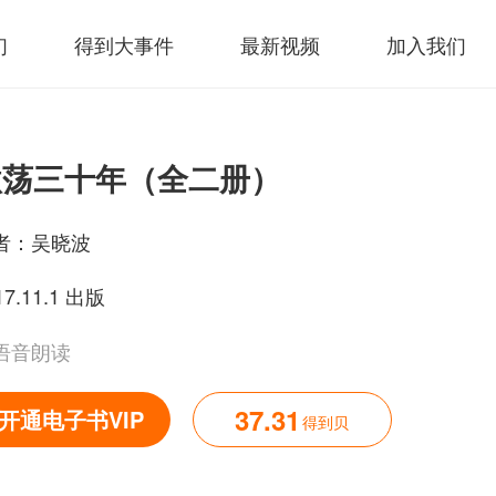
们
得到大事件
最新视频
加入我们
激荡三十年（全二册）
者：
吴晓波
17.11.1 出版
语音朗读
37.31
开通电子书VIP
得到贝