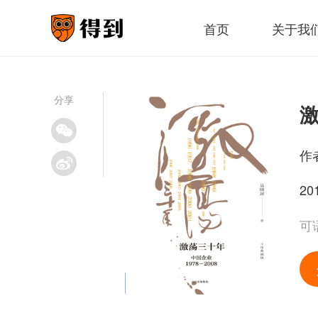
首页
关于我
分享
作
20
可