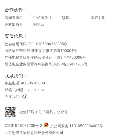
合作伙伴：
清华五道口
中信出版社
读库
湛庐文化
译林出版社
阿里云
资质信息：
社会信用代码 91110105306338805Q
出版物经营许可 新出发京批字第直190304号
广播电视节目制作经营许可证 （京）字第06006号
增值电信业务经营许可备案号 京ICP备15037205号
联系我们：
客服电话: 400-0526-000
邮箱: iget@luojilab.com
关注我们:
微信扫码 关注「得到」公众号
京ICP备15037205号-2
京公网安备 11010502034003号
北京思维造物信息科技股份有限公司