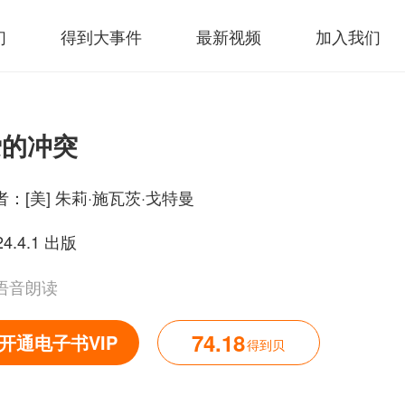
们
得到大事件
最新视频
加入我们
爱的冲突
者：
[美] 朱莉·施瓦茨·戈特曼
24.4.1 出版
语音朗读
74.18
开通电子书VIP
得到贝