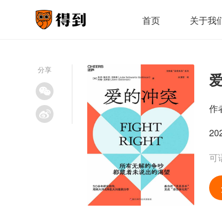
首页
关于我
分享
作
20
可