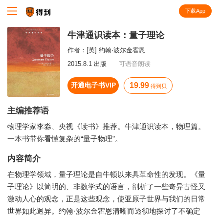
下载App
知识就在得到
牛津通识读本：量子理论
作者：
[英] 约翰·波尔金霍恩
2015.8.1 出版
可语音朗读
开通电子书VIP
19.99
得到贝
主编推荐语
物理学家李淼、央视《读书》推荐。牛津通识读本，物理篇。
一本书带你看懂复杂的“量子物理”。
内容简介
在物理学领域，量子理论是自牛顿以来具革命性的发现。《量
子理论》以简明的、非数学式的语言，剖析了一些奇异古怪又
激动人心的观念，正是这些观念，使亚原子世界与我们的日常
世界如此迥异。约翰·波尔金霍恩清晰而透彻地探讨了不确定