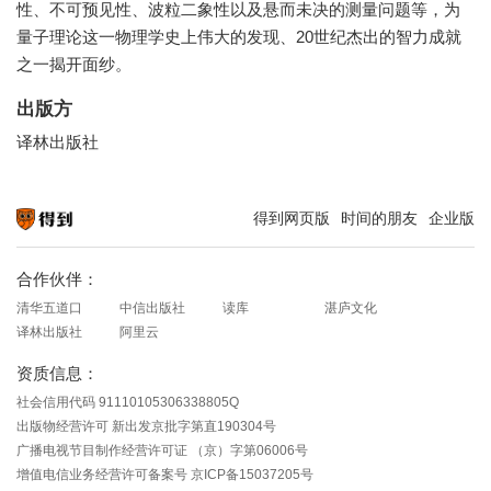
性、不可预见性、波粒二象性以及悬而未决的测量问题等，为
量子理论这一物理学史上伟大的发现、20世纪杰出的智力成就
之一揭开面纱。
出版方
译林出版社
得到网页版
时间的朋友
企业版
知识就在得到
合作伙伴：
清华五道口
中信出版社
读库
湛庐文化
译林出版社
阿里云
资质信息：
社会信用代码 91110105306338805Q
出版物经营许可 新出发京批字第直190304号
广播电视节目制作经营许可证 （京）字第06006号
增值电信业务经营许可备案号 京ICP备15037205号