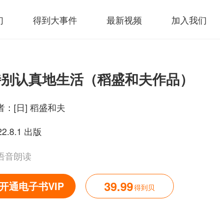
们
得到大事件
最新视频
加入我们
特别认真地生活（稻盛和夫作品）
者：
[日] 稻盛和夫
22.8.1 出版
语音朗读
39.99
开通电子书VIP
得到贝