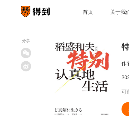
首页
关于我
分享
作
20
可