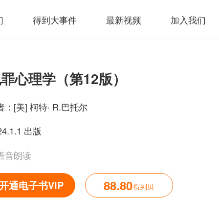
们
得到大事件
最新视频
加入我们
罪心理学（第12版）
者：
[美] 柯特· R.巴托尔
24.1.1 出版
语音朗读
88.80
开通电子书VIP
得到贝