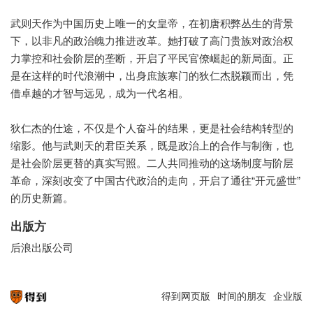
武则天作为中国历史上唯一的女皇帝，在初唐积弊丛生的背景
下，以非凡的政治魄力推进改革。她打破了高门贵族对政治权
力掌控和社会阶层的垄断，开启了平民官僚崛起的新局面。正
是在这样的时代浪潮中，出身庶族寒门的狄仁杰脱颖而出，凭
借卓越的才智与远见，成为一代名相。
狄仁杰的仕途，不仅是个人奋斗的结果，更是社会结构转型的
缩影。他与武则天的君臣关系，既是政治上的合作与制衡，也
是社会阶层更替的真实写照。二人共同推动的这场制度与阶层
革命，深刻改变了中国古代政治的走向，开启了通往“开元盛世”
的历史新篇。
出版方
后浪出版公司
得到网页版
时间的朋友
企业版
知识就在得到