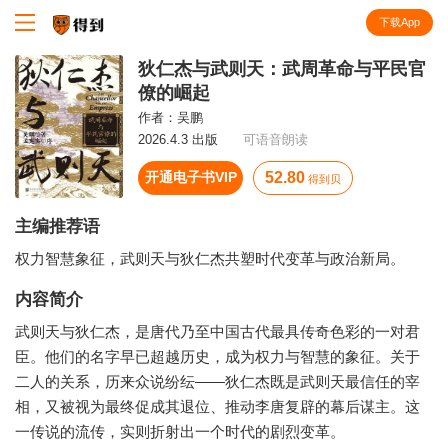
下载App
知识就在得到
狄仁杰与武则天：武周革命与平民官
僚的崛起
作者：
吴鹏
2026.4.3 出版
可语音朗读
开通电子书VIP
52.80
得到贝
主编推荐语
权力智慧象征，武则天与狄仁杰共塑时代变革与政治新局。
内容简介
武则天与狄仁杰，是唐代乃至中国古代最具传奇色彩的一对君
臣。他们的名字早已超越历史，成为权力与智慧的象征。关于
二人的关系，历来众说纷纭——狄仁杰既是武则天最信任的宰
相，又被视为最终促成其退位、推动李唐复辟的幕后谋主。这
一传说的流传，实则折射出一个时代的剧烈变革。