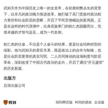
武则天作为中国历史上唯一的女皇帝，在初唐积弊丛生的背景
下，以非凡的政治魄力推进改革。她打破了高门贵族对政治权
力掌控和社会阶层的垄断，开启了平民官僚崛起的新局面。正
是在这样的时代浪潮中，出身庶族寒门的狄仁杰脱颖而出，凭
借卓越的才智与远见，成为一代名相。
狄仁杰的仕途，不仅是个人奋斗的结果，更是社会结构转型的
缩影。他与武则天的君臣关系，既是政治上的合作与制衡，也
是社会阶层更替的真实写照。二人共同推动的这场制度与阶层
革命，深刻改变了中国古代政治的走向，开启了通往“开元盛世”
的历史新篇。
出版方
后浪出版公司
得到网页版
时间的朋友
企业版
知识就在得到