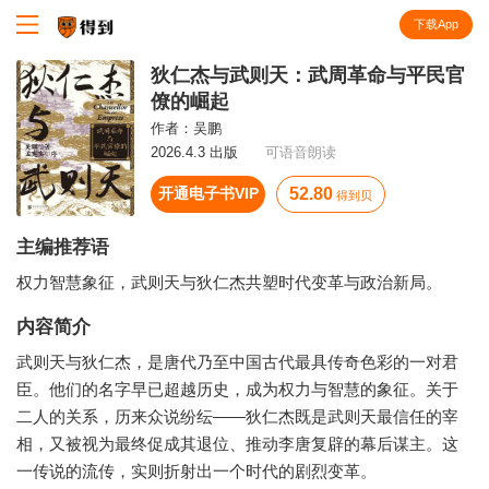
下载App
知识就在得到
狄仁杰与武则天：武周革命与平民官
僚的崛起
作者：
吴鹏
2026.4.3 出版
可语音朗读
开通电子书VIP
52.80
得到贝
主编推荐语
权力智慧象征，武则天与狄仁杰共塑时代变革与政治新局。
内容简介
武则天与狄仁杰，是唐代乃至中国古代最具传奇色彩的一对君
臣。他们的名字早已超越历史，成为权力与智慧的象征。关于
二人的关系，历来众说纷纭——狄仁杰既是武则天最信任的宰
相，又被视为最终促成其退位、推动李唐复辟的幕后谋主。这
一传说的流传，实则折射出一个时代的剧烈变革。