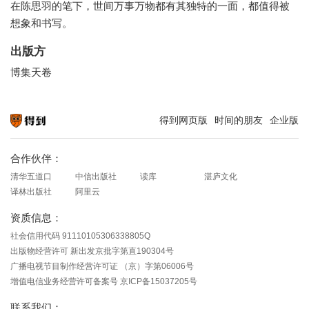
在陈思羽的笔下，世间万事万物都有其独特的一面，都值得被
想象和书写。
出版方
博集天卷
得到网页版
时间的朋友
企业版
知识就在得到
合作伙伴：
清华五道口
中信出版社
读库
湛庐文化
译林出版社
阿里云
资质信息：
社会信用代码 91110105306338805Q
出版物经营许可 新出发京批字第直190304号
广播电视节目制作经营许可证 （京）字第06006号
增值电信业务经营许可备案号 京ICP备15037205号
联系我们：