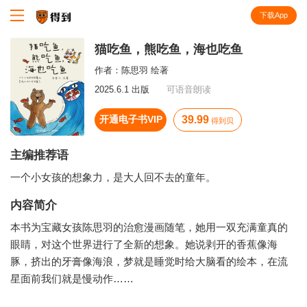
下载App
知识就在得到
猫吃鱼，熊吃鱼，海也吃鱼
作者：
陈思羽 绘著
2025.6.1 出版
可语音朗读
开通电子书VIP
39.99
得到贝
主编推荐语
一个小女孩的想象力，是大人回不去的童年。
内容简介
本书为宝藏女孩陈思羽的治愈漫画随笔，她用一双充满童真的
眼睛，对这个世界进行了全新的想象。她说剥开的香蕉像海
豚，挤出的牙膏像海浪，梦就是睡觉时给大脑看的绘本，在流
星面前我们就是慢动作……