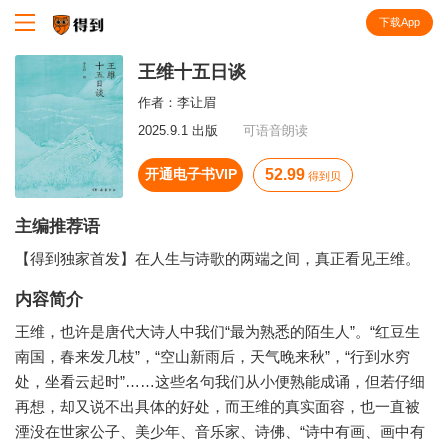
下载App
知识就在得到
王维十五日谈
作者：
李让眉
2025.9.1 出版
可语音朗读
开通电子书VIP
52.99
得到贝
主编推荐语
【得到独家首发】在人生与诗歌的两端之间，真正看见王维。
内容简介
王维，也许是唐代大诗人中我们“最为熟悉的陌生人”。“红豆生
南国，春来发几枝”，“空山新雨后，天气晚来秋”，“行到水穷
处，坐看云起时”……这些名句我们从小便熟能成诵，但若仔细
再想，却又说不出具体的好处，而王维的真实面容，也一直被
湮没在世家公子、美少年、音乐家、诗佛、“诗中有画、画中有