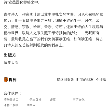
诗”这些固化标签之中。
青年诗人、作家李让眉以其丰厚扎实的学养、识见和敏锐的感
知力，用十五篇漫谈追寻王维，细解王维的生平、时代、亲
交、情感、宗教、绘画、音乐、诗艺，还原王维的人生境遇与
精神世界，以诗人之眼关照王维诗独特的妙处——无我而有
情，最终收尾在当下的我们为何要读王维、如何读王维，将古
典诗人的光芒折射到现代的你我身上。
出版方
博集天卷
得到网页版
时间的朋友
企业版
知识就在得到
合作伙伴：
清华五道口
中信出版社
读库
湛庐文化
译林出版社
阿里云