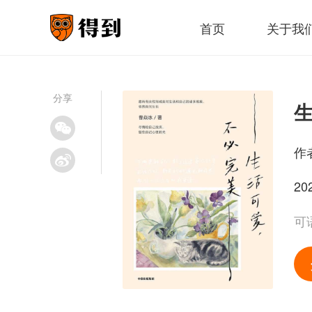
首页
关于我
分享
作
20
可