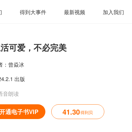
们
得到大事件
最新视频
加入我们
生活可爱，不必完美
者：
曾焱冰
24.2.1 出版
语音朗读
41.30
开通电子书VIP
得到贝