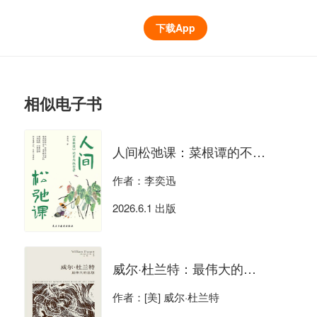
下载App
相似电子书
人间松弛课：菜根谭的不内耗哲学
作者：李奕迅
2026.6.1 出版
威尔·杜兰特：最伟大的思想
作者：[美] 威尔·杜兰特