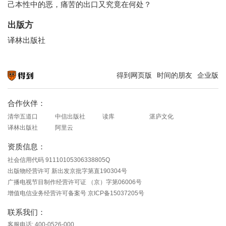
己本性中的恶，痛苦的出口又究竟在何处？
出版方
译林出版社
得到网页版
时间的朋友
企业版
知识就在得到
合作伙伴：
清华五道口
中信出版社
读库
湛庐文化
译林出版社
阿里云
资质信息：
社会信用代码 91110105306338805Q
出版物经营许可 新出发京批字第直190304号
广播电视节目制作经营许可证 （京）字第06006号
增值电信业务经营许可备案号 京ICP备15037205号
联系我们：
客服电话: 400-0526-000