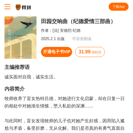
下载App
知识就在得到
田园交响曲（纪德爱情三部曲）
作者：
[法] 安德烈·纪德
2025.2.1 出版
可语音朗读
开通电子书VIP
31.99
得到贝
主编推荐语
诚实面对自我，诚实生活。
内容简介
牧师收养了盲女热特吕德，对她进行文化启蒙，却在日复一日
的相处中对她渐生情愫，堕入私欲的深渊……
与此同时，盲女发现牧师的儿子也对她产生好感，因而陷入尴
尬与矛盾，备受折磨，无从化解。我们是否真的有勇气直面自