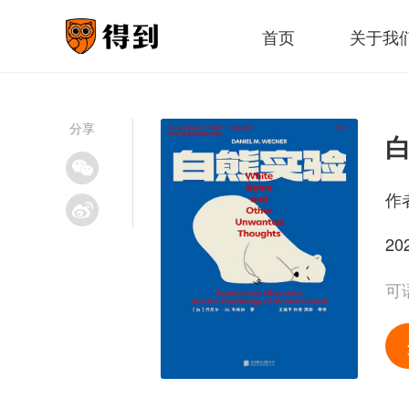
首页
关于我
分享
作
20
可