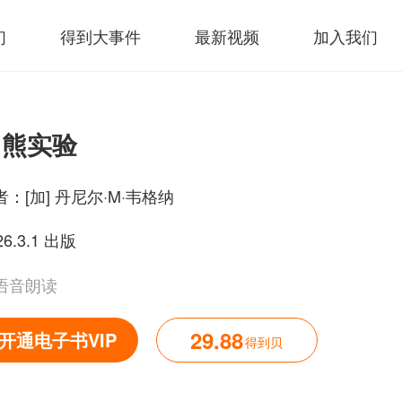
们
得到大事件
最新视频
加入我们
白熊实验
者：
[加] 丹尼尔·M·韦格纳
26.3.1 出版
语音朗读
29.88
开通电子书VIP
得到贝