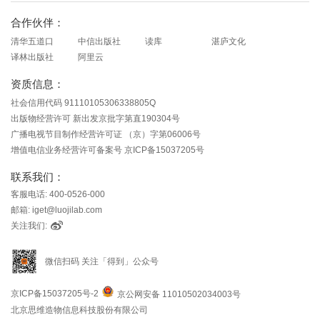
合作伙伴：
清华五道口
中信出版社
读库
湛庐文化
译林出版社
阿里云
资质信息：
社会信用代码 91110105306338805Q
出版物经营许可 新出发京批字第直190304号
广播电视节目制作经营许可证 （京）字第06006号
增值电信业务经营许可备案号 京ICP备15037205号
联系我们：
客服电话: 400-0526-000
邮箱: iget@luojilab.com
关注我们:
微信扫码 关注「得到」公众号
京ICP备15037205号-2
京公网安备 11010502034003号
北京思维造物信息科技股份有限公司