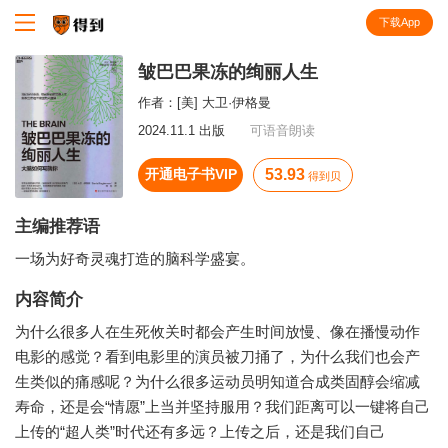
下载App
知识就在得到
皱巴巴果冻的绚丽人生
作者：
[美] 大卫·伊格曼
2024.11.1 出版
可语音朗读
开通电子书VIP
53.93
得到贝
主编推荐语
一场为好奇灵魂打造的脑科学盛宴。
内容简介
为什么很多人在生死攸关时都会产生时间放慢、像在播慢动作
电影的感觉？看到电影里的演员被刀捅了，为什么我们也会产
生类似的痛感呢？为什么很多运动员明知道合成类固醇会缩减
寿命，还是会“情愿”上当并坚持服用？我们距离可以一键将自己
上传的“超人类”时代还有多远？上传之后，还是我们自己