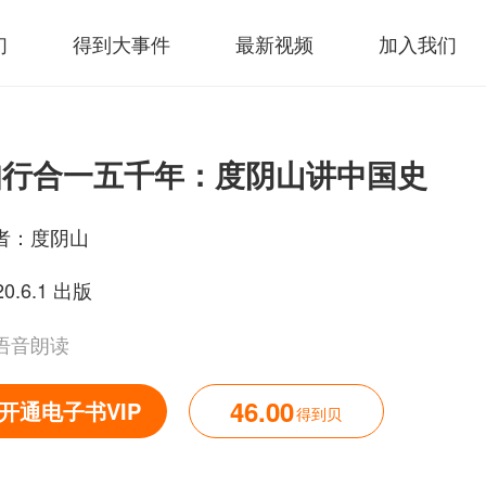
们
得到大事件
最新视频
加入我们
知行合一五千年：度阴山讲中国史
者：
度阴山
20.6.1 出版
语音朗读
46.00
开通电子书VIP
得到贝