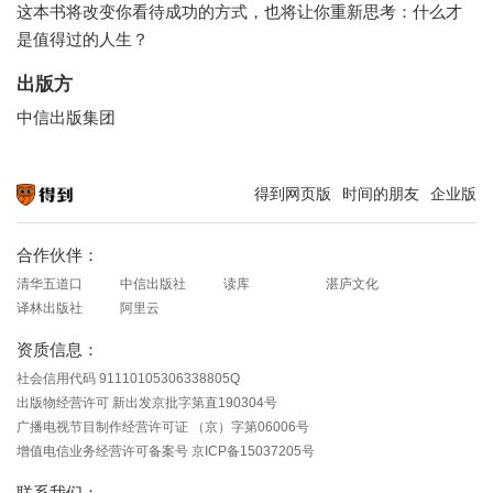
这本书将改变你看待成功的方式，也将让你重新思考：什么才
是值得过的人生？
出版方
中信出版集团
得到网页版
时间的朋友
企业版
知识就在得到
合作伙伴：
清华五道口
中信出版社
读库
湛庐文化
译林出版社
阿里云
资质信息：
社会信用代码 91110105306338805Q
出版物经营许可 新出发京批字第直190304号
广播电视节目制作经营许可证 （京）字第06006号
增值电信业务经营许可备案号 京ICP备15037205号
联系我们：