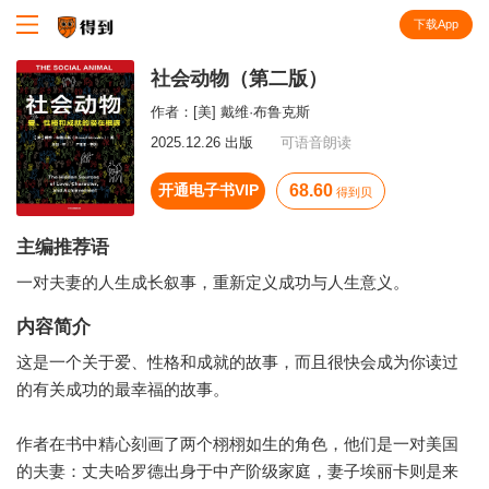
下载App
知识就在得到
社会动物（第二版）
作者：
[美] 戴维·布鲁克斯
2025.12.26 出版
可语音朗读
开通电子书VIP
68.60
得到贝
主编推荐语
一对夫妻的人生成长叙事，重新定义成功与人生意义。
内容简介
这是一个关于爱、性格和成就的故事，而且很快会成为你读过
的有关成功的最幸福的故事。
作者在书中精心刻画了两个栩栩如生的角色，他们是一对美国
的夫妻：丈夫哈罗德出身于中产阶级家庭，妻子埃丽卡则是来