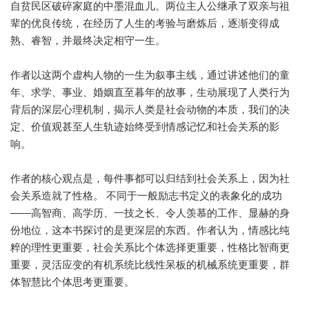
自贫民区破碎家庭的中墨混血儿。两位主人公继承了双亲与祖
辈的优良传统，在经历了人生的考验与磨炼后，逐渐变得成
熟、睿智，并最终决定相守一生。
作者以这两个虚构人物的一生为叙事主线，通过讲述他们的童
年、求学、事业、婚姻直至暮年的故事，生动展现了人类行为
背后的深层心理机制，揭示人类是社会动物的本质，我们的决
定、价值观甚至人生轨迹始终受到情感记忆和社会关系的影
响。
作者的核心观点是，每件事都可以归结到社会关系上，因为社
会关系造就了性格。 不同于一般励志书定义的表象化的成功
——高智商、高学历、一技之长、令人羡慕的工作、显赫的身
份地位，这本书探讨的是更深层的东西。作者认为，情感比纯
粹的理性更重要，社会关系比个体选择更重要，性格比智商更
重要，灵活应变的有机系统比线性呆板的机械系统更重要，群
体智慧比个体思考更重要。