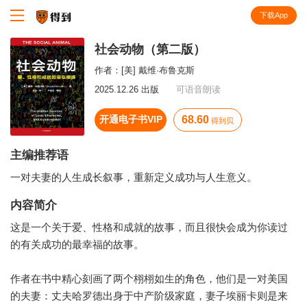
下载App
知识就在得到
社会动物（第二版）
作者：
[美] 戴维·布鲁克斯
2025.12.26 出版
可语音朗读
开通电子书VIP
68.60
得到贝
主编推荐语
一对夫妻的人生成长叙事，重新定义成功与人生意义。
内容简介
这是一个关于爱、性格和成就的故事，而且很快会成为你读过
的有关成功的最幸福的故事。
作者在书中精心刻画了两个栩栩如生的角色，他们是一对美国
的夫妻：丈夫哈罗德出身于中产阶级家庭，妻子埃丽卡则是来