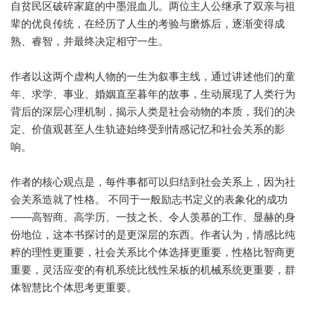
自贫民区破碎家庭的中墨混血儿。两位主人公继承了双亲与祖
辈的优良传统，在经历了人生的考验与磨炼后，逐渐变得成
熟、睿智，并最终决定相守一生。
作者以这两个虚构人物的一生为叙事主线，通过讲述他们的童
年、求学、事业、婚姻直至暮年的故事，生动展现了人类行为
背后的深层心理机制，揭示人类是社会动物的本质，我们的决
定、价值观甚至人生轨迹始终受到情感记忆和社会关系的影
响。
作者的核心观点是，每件事都可以归结到社会关系上，因为社
会关系造就了性格。 不同于一般励志书定义的表象化的成功
——高智商、高学历、一技之长、令人羡慕的工作、显赫的身
份地位，这本书探讨的是更深层的东西。作者认为，情感比纯
粹的理性更重要，社会关系比个体选择更重要，性格比智商更
重要，灵活应变的有机系统比线性呆板的机械系统更重要，群
体智慧比个体思考更重要。