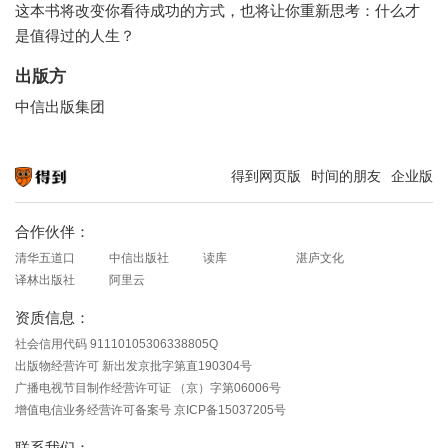
这本书将改变你看待成功的方式，也将让你重新思考：什么才
是值得过的人生？
出版方
中信出版集团
得到网页版
时间的朋友
企业版
知识就在得到
合作伙伴：
清华五道口
中信出版社
读库
湛庐文化
译林出版社
阿里云
资质信息：
社会信用代码 91110105306338805Q
出版物经营许可 新出发京批字第直190304号
广播电视节目制作经营许可证 （京）字第06006号
增值电信业务经营许可备案号 京ICP备15037205号
联系我们：