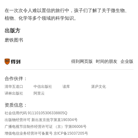
在一次次令人难以置信的旅行中，孩子们了解了关于微生物、
植物、化学等多个领域的科学知识。
出版方
磨铁图书
得到网页版
时间的朋友
企业版
知识就在得到
合作伙伴：
清华五道口
中信出版社
读库
湛庐文化
译林出版社
阿里云
资质信息：
社会信用代码 91110105306338805Q
出版物经营许可 新出发京批字第直190304号
广播电视节目制作经营许可证 （京）字第06006号
增值电信业务经营许可备案号 京ICP备15037205号