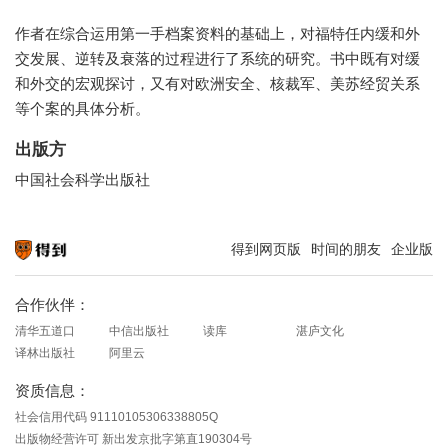
作者在综合运用第一手档案资料的基础上，对福特任内缓和外
交发展、逆转及衰落的过程进行了系统的研究。书中既有对缓
和外交的宏观探讨，又有对欧洲安全、核裁军、美苏经贸关系
等个案的具体分析。
出版方
中国社会科学出版社
得到网页版
时间的朋友
企业版
知识就在得到
合作伙伴：
清华五道口
中信出版社
读库
湛庐文化
译林出版社
阿里云
资质信息：
社会信用代码 91110105306338805Q
出版物经营许可 新出发京批字第直190304号