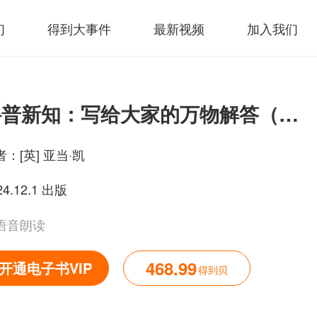
们
得到大事件
最新视频
加入我们
科普新知：写给大家的万物解答（共九册）
者：
[英] 亚当·凯
24.12.1 出版
语音朗读
468.99
开通电子书VIP
得到贝