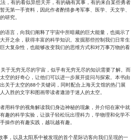
死法，有的看似异想天开，有的确有其事，有的来自某些勇者
暂无第一手资料，因此作者酌情参考军事、医学、天文学、
的研究。
的语言，向我们阐释了宇宙中所暗藏的巨大能量，也揭示了
大开之余，获得丰富的科学知识。发掘那些控制我们日常生
巨大复杂性，也能够改变我们的思维方式和对万事万物的看
》关于无穷无尽的宇宙，似乎有无穷无尽的知识需要了解。而
太空的好奇心，让他们可以进一步展开提问与探索。本书由
出关于太空的88个关键词，同时配合上海天文馆的热门展
人入胜的文字和图画带读者遨游于迷人的太空。
者用科学的视角解读我们身边神秘的现象，并介绍在家中就
有趣的科学实验，让孩子轻松玩出理科力，学物理和化学不
手操作的有趣实践，越玩越有趣。
的故事，以及太阳系中被发现的首个星际访客向我们呈现的一