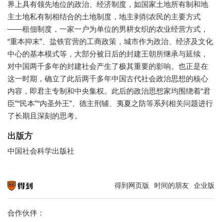
界上具有领先地位的政治、经济制度，如国家土地所有制和地
主土地私有制相结合的土地制度，地主剥削农民的主要方式
——租佃制度，一家一户为单位的男耕女织的农业经营方式，
“重本抑末”、盐铁官营的工商政策，城市作为政治、经济及文化
中心的基本模式等，大部分被日后的封建王朝所继承与延续，
对中国两千多年的封建社会产生了极其重要的影响。也正是在
这一时期，确立了此后两千多年中国古代社会政治思想的核心
内容，即君主专制和中央集权。此后的政治思想家均围绕着“君
臣”“民本”“内圣外王”、德主刑辅、夷夏之防等系列相关问题进行
了长期且深刻的思考。
出版方
中国社会科学出版社
得到网页版
时间的朋友
企业版
知识就在得到
合作伙伴：