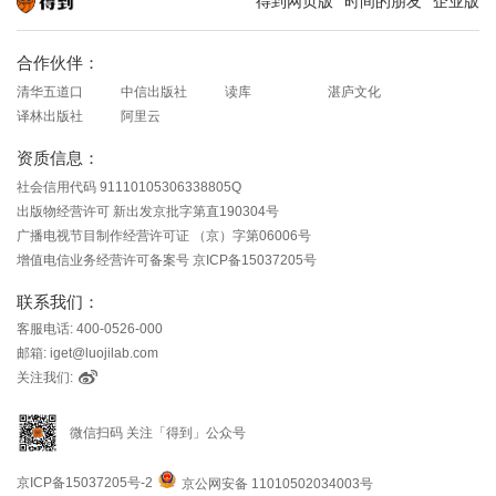
得到网页版
时间的朋友
企业版
知识就在得到
合作伙伴：
清华五道口
中信出版社
读库
湛庐文化
译林出版社
阿里云
资质信息：
社会信用代码 91110105306338805Q
出版物经营许可 新出发京批字第直190304号
广播电视节目制作经营许可证 （京）字第06006号
增值电信业务经营许可备案号 京ICP备15037205号
联系我们：
客服电话: 400-0526-000
邮箱: iget@luojilab.com
关注我们:
微信扫码 关注「得到」公众号
京ICP备15037205号-2
京公网安备 11010502034003号