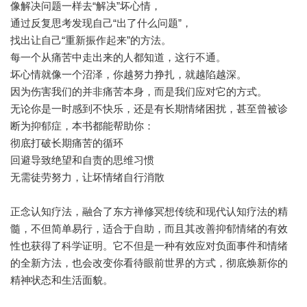
像解决问题一样去“解决”坏心情，
通过反复思考发现自己“出了什么问题”，
找出让自己“重新振作起来”的方法。
每一个从痛苦中走出来的人都知道，这行不通。
坏心情就像一个沼泽，你越努力挣扎，就越陷越深。
因为伤害我们的并非痛苦本身，而是我们应对它的方式。
无论你是一时感到不快乐，还是有长期情绪困扰，甚至曾被诊
断为抑郁症，本书都能帮助你：
彻底打破长期痛苦的循环
回避导致绝望和自责的思维习惯
无需徒劳努力，让坏情绪自行消散
正念认知疗法，融合了东方禅修冥想传统和现代认知疗法的精
髓，不但简单易行，适合于自助，而且其改善抑郁情绪的有效
性也获得了科学证明。它不但是一种有效应对负面事件和情绪
的全新方法，也会改变你看待眼前世界的方式，彻底焕新你的
精神状态和生活面貌。