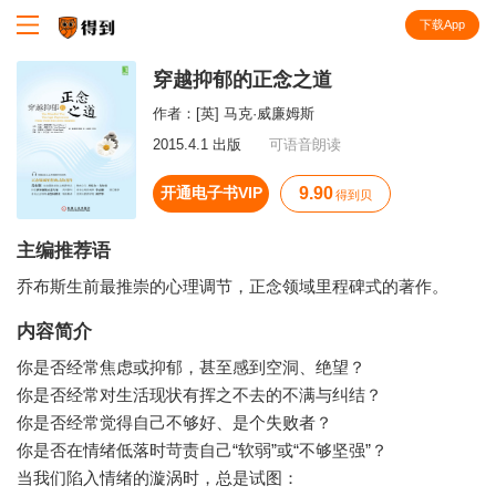
下载App
知识就在得到
穿越抑郁的正念之道
作者：
[英] 马克·威廉姆斯
2015.4.1 出版
可语音朗读
开通电子书VIP
9.90
得到贝
主编推荐语
乔布斯生前最推崇的心理调节，正念领域里程碑式的著作。
内容简介
你是否经常焦虑或抑郁，甚至感到空洞、绝望？
你是否经常对生活现状有挥之不去的不满与纠结？
你是否经常觉得自己不够好、是个失败者？
你是否在情绪低落时苛责自己“软弱”或“不够坚强”？
当我们陷入情绪的漩涡时，总是试图：