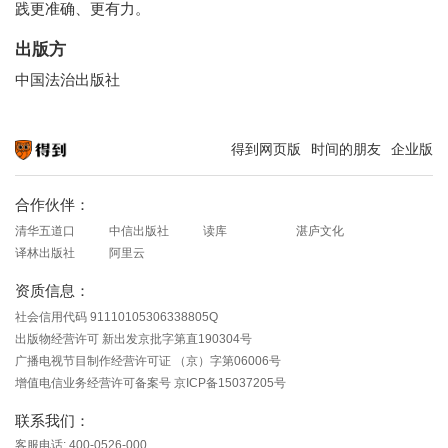
践更准确、更有力。
出版方
中国法治出版社
得到网页版
时间的朋友
企业版
知识就在得到
合作伙伴：
清华五道口
中信出版社
读库
湛庐文化
译林出版社
阿里云
资质信息：
社会信用代码 91110105306338805Q
出版物经营许可 新出发京批字第直190304号
广播电视节目制作经营许可证 （京）字第06006号
增值电信业务经营许可备案号 京ICP备15037205号
联系我们：
客服电话: 400-0526-000