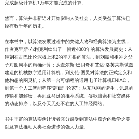
完成超级计算机1万年才能完成的计算。
然而，算法并非新近才开始影响人类社会，人类受益于算法已
经有数千年的历史。
在本书中，以算法发展过程中的关键人物和经典算法为主线，
作者克里斯·布利克利绘出了一幅近4000年的算法发展简史：从
镌刻在古巴比伦泥板上求2的平方根的算法，到刘徽和祖冲之父
子对圆周率的精确计算；从查尔斯·巴贝奇和艾达·洛芙莱斯试图
建造的机械数字通用计算机，到艾伦·图灵对算法的正式定义和
他构想的图灵机；从第一台可编程的通用电子计算机ENIAC，
到第一个人工智能程序“逻辑理论家”；从互联网的诞生，讯息的
传输和加解密，再到亚马逊的推荐系统、谷歌搜索和社交媒体
的动态排序，以及今天无处不在的人工神经网络。
书中丰富的算法实例让读者充分感受到算法中蕴含的数学之美
以及算法推动人类社会进步的强大力量。