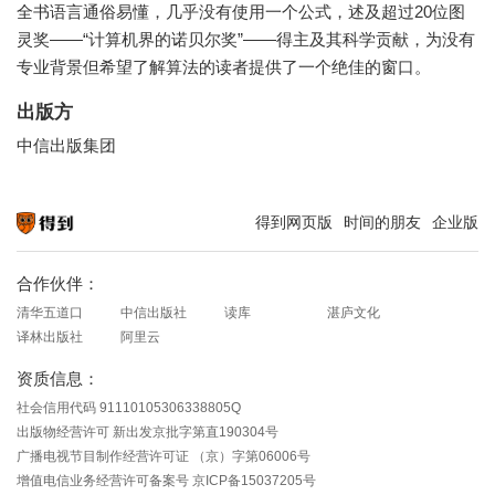
全书语言通俗易懂，几乎没有使用一个公式，述及超过20位图
灵奖——“计算机界的诺贝尔奖”——得主及其科学贡献，为没有
专业背景但希望了解算法的读者提供了一个绝佳的窗口。
出版方
中信出版集团
得到网页版
时间的朋友
企业版
知识就在得到
合作伙伴：
清华五道口
中信出版社
读库
湛庐文化
译林出版社
阿里云
资质信息：
社会信用代码 91110105306338805Q
出版物经营许可 新出发京批字第直190304号
广播电视节目制作经营许可证 （京）字第06006号
增值电信业务经营许可备案号 京ICP备15037205号