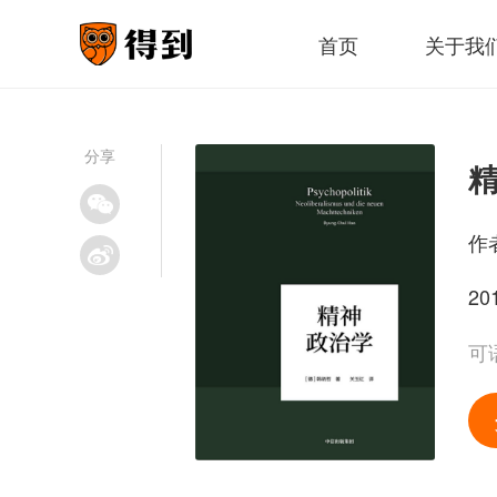
首页
关于我
分享
作
20
可