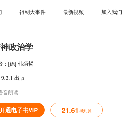
们
得到大事件
最新视频
加入我们
精神政治学
者：
[德] 韩炳哲
19.3.1 出版
语音朗读
21.61
开通电子书VIP
得到贝