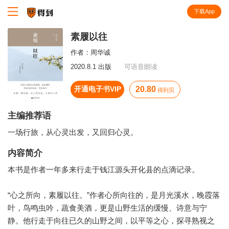
下载App
知识就在得到
素履以往
作者：
周华诚
2020.8.1 出版
可语音朗读
开通电子书VIP
20.80
得到贝
主编推荐语
一场行旅，从心灵出发，又回归心灵。
内容简介
本书是作者一年多来行走于钱江源头开化县的点滴记录。
“心之所向，素履以往。”作者心所向往的，是月光溪水，晚霞落
叶，鸟鸣虫吟，蔬食美酒，更是山野生活的缓慢、诗意与宁
静。他行走于向往已久的山野之间，以平等之心，探寻熟视之