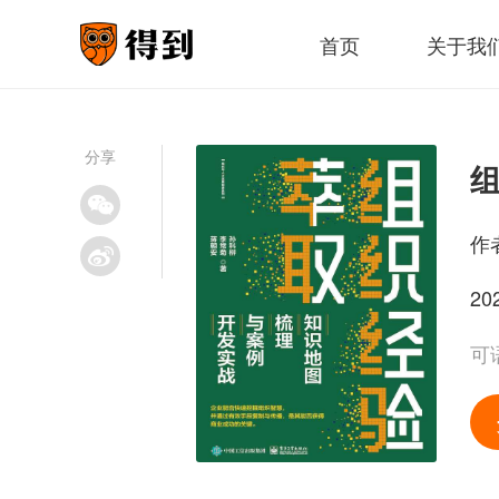
首页
关于我
分享
作
20
可