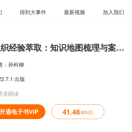
们
得到大事件
最新视频
加入我们
组织经验萃取：知识地图梳理与案例开发实战
者：
孙科柳
22.7.1 出版
语音朗读
41.48
开通电子书VIP
得到贝