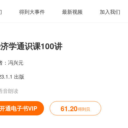
们
得到大事件
最新视频
加入我们
济学通识课100讲
者：
冯兴元
23.1.1 出版
语音朗读
61.20
开通电子书VIP
得到贝