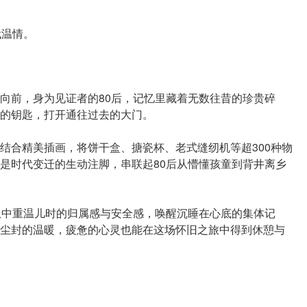
代温情。
向前，身为见证者的80后，记忆里藏着无数往昔的珍贵碎
的钥匙，打开通往过去的大门。
结合精美插画，将饼干盒、搪瓷杯、老式缝纫机等超300种物
是时代变迁的生动注脚，串联起80后从懵懂孩童到背井离乡
从中重温儿时的归属感与安全感，唤醒沉睡在心底的集体记
尘封的温暖，疲惫的心灵也能在这场怀旧之旅中得到休憩与