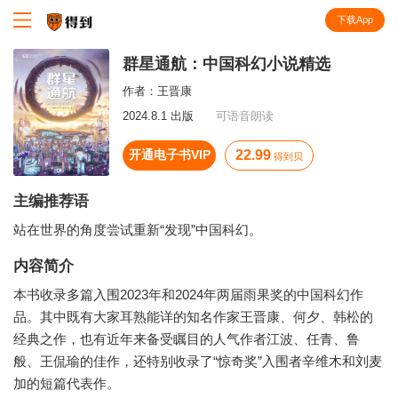
下载App
知识就在得到
群星通航：中国科幻小说精选
作者：
王晋康
2024.8.1 出版
可语音朗读
开通电子书VIP
22.99
得到贝
主编推荐语
站在世界的角度尝试重新“发现”中国科幻。
内容简介
本书收录多篇入围2023年和2024年两届雨果奖的中国科幻作
品。其中既有大家耳熟能详的知名作家王晋康、何夕、韩松的
经典之作，也有近年来备受瞩目的人气作者江波、任青、鲁
般、王侃瑜的佳作，还特别收录了“惊奇奖”入围者辛维木和刘麦
加的短篇代表作。